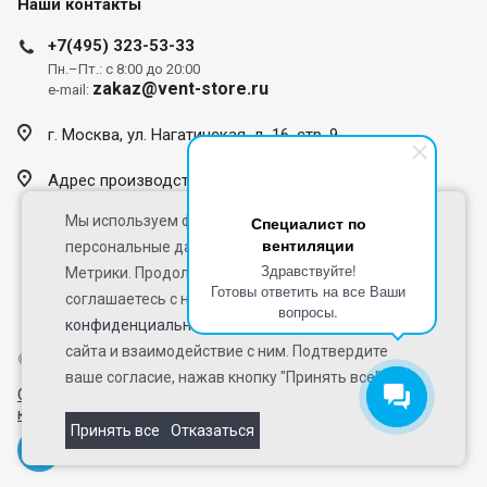
Наши контакты
+7(495) 323-53-33
Пн.–Пт.: с 8:00 до 20:00
zakaz@vent-store.ru
e-mail:
г. Москва, ул. Нагатинская, д. 16, стр. 9
Адрес производства
Люберцы, ул.Железнодорожная, 4с1
Мы используем файлы cookie и обрабатываем
Специалист по
zakaz@vent-store.ru
вентиляции
персональные данные с использованием Яндекс
Здравствуйте!
Метрики. Продолжая использовать наш сайт, Вы
Оставить отзыв
Готовы ответить на все Ваши
соглашаетесь с нашей
политикой
вопросы.
конфиденциальности
. Это улучшает работу
сайта и взаимодействие с ним. Подтвердите
© 2026 Все права защищены.
Версия для печати
ваше согласие, нажав кнопку "Принять все".
Согласие на обработку персональных данных
Политика
конфиденциальности
Принять все
Отказаться