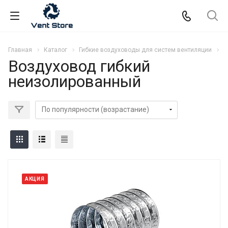
Главная
Каталог
Гибкие воздуховоды для систем вентиляции
В
Воздуховод гибкий
неизолированный
АКЦИЯ