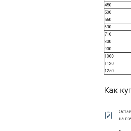
450
500
560
630
710
800
900
1000
1120
1250
Как ку
Остав
на по