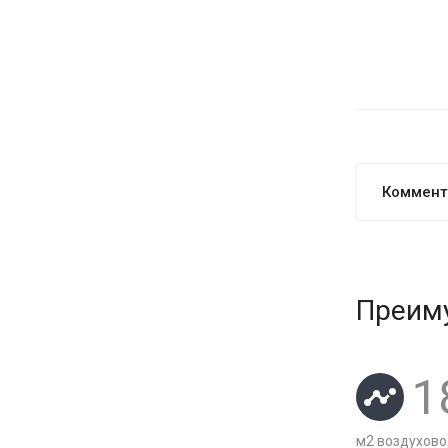
Коммент
Преиму
1
м2 воздухово