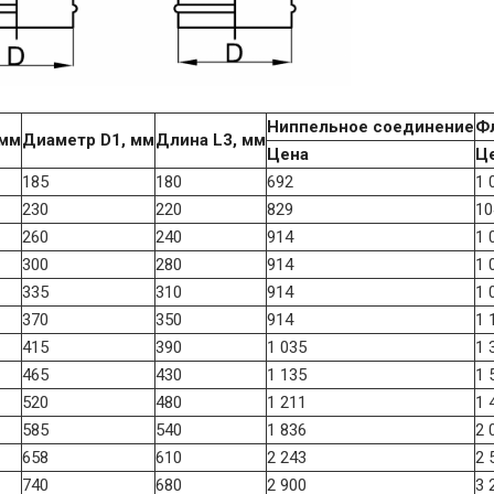
Ниппельное соединение
Ф
 мм
Диаметр D1, мм
Длина L3, мм
Цена
Ц
185
180
692
1 
230
220
829
10
260
240
914
1 
300
280
914
1 
335
310
914
1 
370
350
914
1 
415
390
1 035
1 
465
430
1 135
1 
520
480
1 211
1 
585
540
1 836
2 
658
610
2 243
2 
740
680
2 900
3 