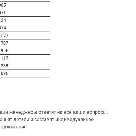
305
071
124
374
 577
 707
 995
 117
 368
 095
аши менеджеры ответят на все ваши вопросы,
точнят детали и составят индивидуальное
редложение