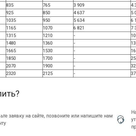
835
765
3 909
4 
925
850
4 637
5 
1035
950
5 634
6 
1165
1070
6 821
7 
1315
1210
-
10
1480
1360
-
13
1665
1530
-
16
1850
1700
-
25
2070
1900
-
32
2320
2125
-
37
пить?
Н
ьте заявку на сайте, позвоните или напишите нам
у
чту
п