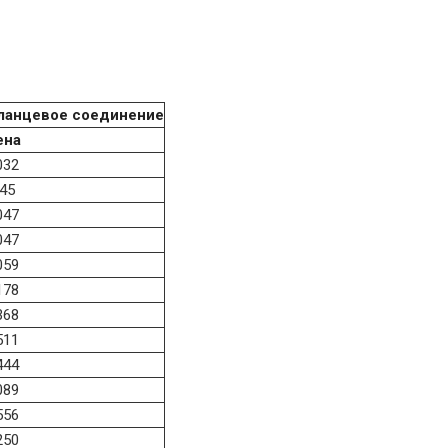
ланцевое соединение
ена
032
45
047
047
059
178
368
511
444
089
556
250